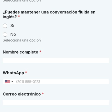
Selecciona una opción
¿Puedes mantener una conversación fluida en
inglés?
*
Si
No
Selecciona una opción
Nombre completo
*
WhatsApp
*
U
n
i
Correo electrónico
*
t
e
d