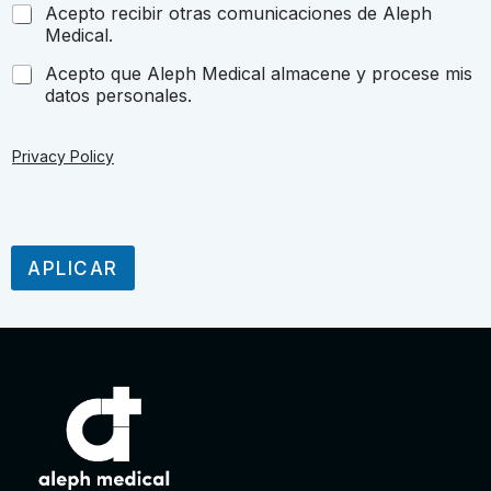
S
Acepto recibir otras comunicaciones de Aleph
t
Medical.
a
Acepto que Aleph Medical almacene y procese mis
t
datos personales.
e
s
+
Privacy Policy
1
APLICAR